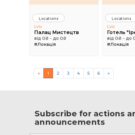
Locations
Locations
Lviv
Lviv
Палац Мистецтв
Готель "Ір
від 0₴ - до 0₴
від 0₴ - до 
#Локація
#Локація
«
1
2
3
4
5
6
»
Subscribe for actions a
announcements