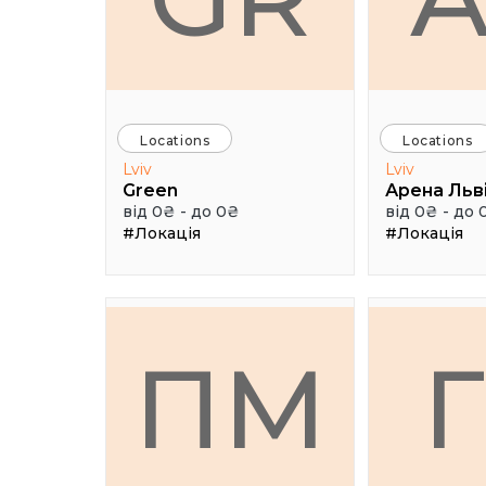
Locations
Locations
Lviv
Lviv
Green
Арена Льв
від 0₴ - до 0₴
від 0₴ - до 
#Локація
#Локація
ПМ