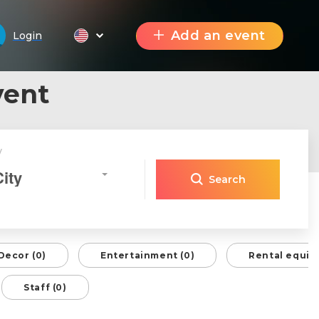
Add an event
Login
vent
y
City
Search
Decor (0)
Entertainment (0)
Rental equip
Staff (0)