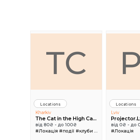
TC
Locations
Locations
Kharkiv
Lviv
The Cat in the High Castle
Projector.L
від 80₴ - до 100₴
від 0₴ - до 
#Локація
#події
#клуби
#Зал
#Локація