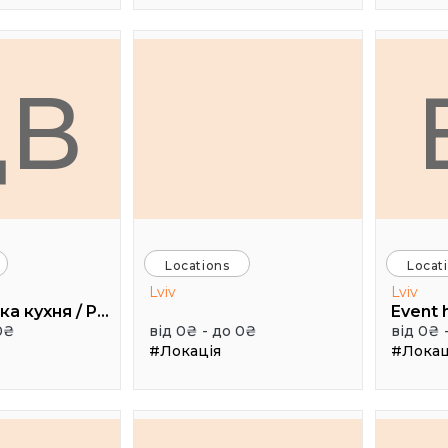
ДВ
Locations
Locat
Lviv
Lviv
Дуже висока кухня / Pretty High Kitchen
0₴
від 0₴ - до 0₴
від 0₴ 
#Локація
#Локац