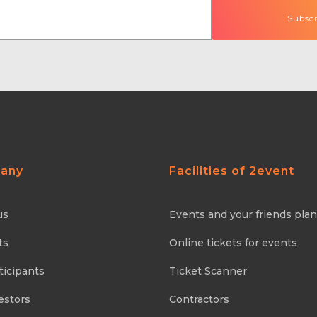
any
Facilities of 2event
us
Events and your friends pla
ts
Online tickets for events
ticipants
Ticket Scanner
estors
Contractors