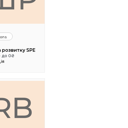
ions
 розвитку SPE
- до 0₴
ія
RB