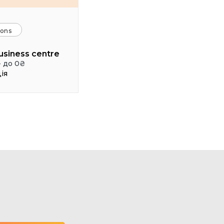
ions
usiness centre
- до 0₴
ія