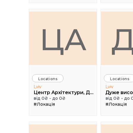
ЦА
Locations
Locations
Lviv
Lviv
Центр Архітектури, Дизайну та Урбаністики Порохова ВЕЖА
від 0₴ - до 0₴
від 0₴ - до 
#Локація
#Локація