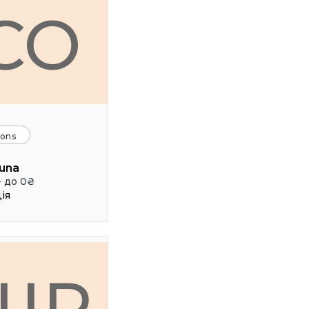
CO
ions
una
- до 0₴
ія
ШР