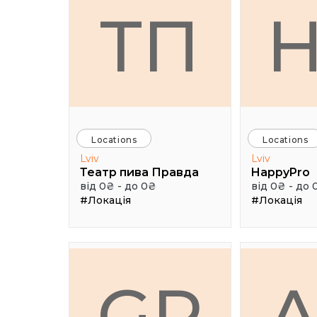
ТП
Locations
Locations
Lviv
Lviv
Театр пива Правда
HappyPro
від 0₴ - до 0₴
від 0₴ - до 
#Локація
#Локація
GR