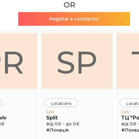
OR
Register a contractor
PR
SP
Locations
Locat
Lviv
Lviv
viv
Split
ТЦ "Р
0₴
від 0₴ - до 0₴
від 0₴ 
#Локація
#Локац