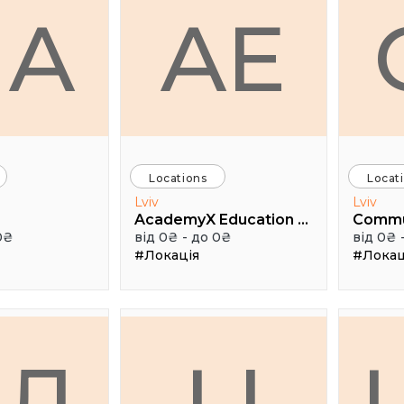
HA
AE
Locations
Locat
Lviv
Lviv
AcademyX Education Hub
Comm
0₴
від 0₴ - до 0₴
від 0₴ 
#Локація
#Локац
АЛ
LI