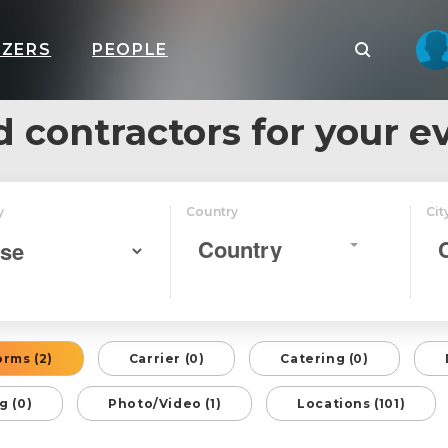
IZERS
PEOPLE
d contractors for your e
y
Country
Cit
Country
orms (2)
Carrier (0)
Catering (0)
g (0)
Photo/Video (1)
Locations (101)