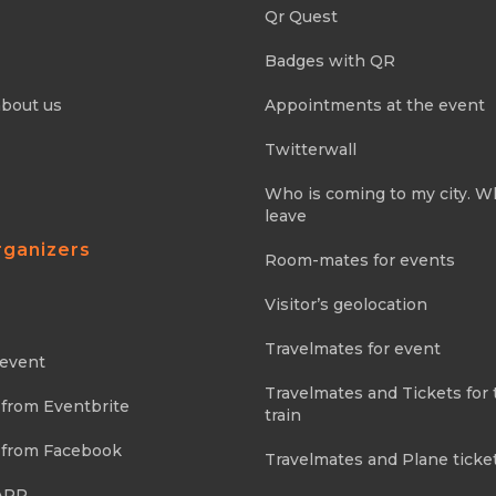
Qr Quest
Badges with QR
about us
Appointments at the event
Twitterwall
Who is coming to my city. 
leave
rganizers
Room-mates for events
Visitor’s geolocation
Travelmates for event
 event
Travelmates and Tickets for 
 from Eventbrite
train
 from Facebook
Travelmates and Plane ticke
APP