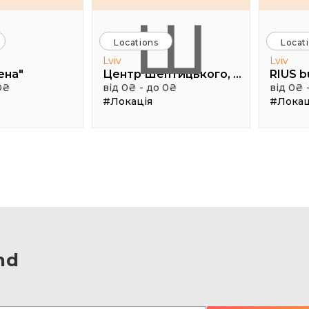
Ш
Locations
Locat
Lviv
Lviv
ена"
Центр Шептицького, 1 поверх, паркова аудиторія
RIUS b
0₴
від 0₴ - до 0₴
від 0₴ 
#Локація
#Локац
nd