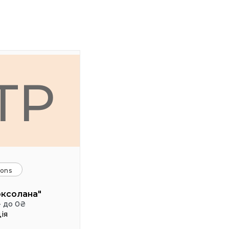
ТР
ions
оксолана"
- до 0₴
ія