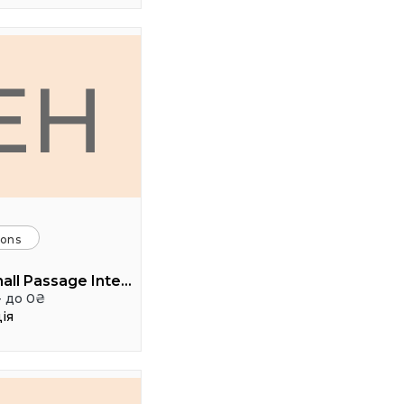
EH
ions
Event hall Passage Interdit
- до 0₴
ія