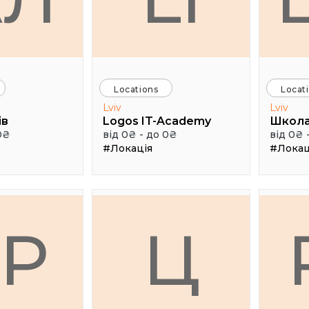
Locations
Locat
Lviv
Lviv
ів
Logos IT-Academy
Школа
0₴
від 0₴ - до 0₴
від 0₴ 
#Локація
#Локац
ГР
Ц