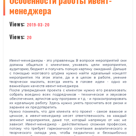
Особенности работы ивент-
менеджера
Views:
2019-03-20
Views:
20
Ивент-менеджеры - это управленцы. В вопросе мероприятий они
должны общаться с клиентами, узнавать цели мероприятия,
аудиторию, бюджет и получать полную картину ожиданий. Дальше
с помощью мозгового штурма нужно найти идеальный концепт
мероприятия. На этом этапе, да и в целом в работе, умение
творчески мыслить, всегда иметь в голове идеи - одно из
важнейших качеств ивент-менеджера.
После утверждения проекта с клиентом нужно его реализовать:
собрать воедино всех подрядчиков - техническое и звуковое
обеспечения, артистов шоу-программ и т.д. - и проконтролировать
их идеальную работу. Здесь нужно уметь просчитать все риски и
заранее их предотвратить.
Нужно понимать, что для клиента его проект - самое важное и
ценное, а ивент-менеджер несет ответственность за каждый
элемент мероприятия, даже тот, который напрямую от нас не
зависит. Ивент-менеджер - действительно сложная профессия,
потому что требует гармоничного сочетания аналитического и
творческого склада ума, чтобы педантично и безошибочно