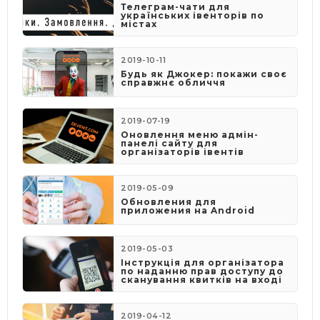
Телеграм-чати для
українських івенторів по
містах
2019-10-11
Будь як Джокер: покажи своє
справжнє обличчя
2019-07-19
Оновлення меню адмін-
панелі сайту для
організаторів івентів
2019-05-09
​Обновления для
приложения на Android
2019-05-03
​Інструкція для організатора
по наданню прав доступу до
сканування квитків на вході
2019-04-12