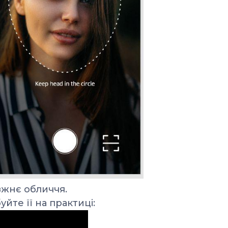
вжнє обличчя.
йте її на практиці: