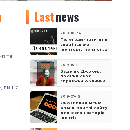
я
Last
news
2019-10-24
Телеграм-чати для
українських
івенторів по містах
ня та
2019-10-11
Будь як Джокер:
покажи своє
справжнє обличчя
, ви на
2019-07-19
Оновлення меню
адмін-панелі сайту
для організаторів
івентів