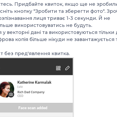
раєтесь. Придбайте квиток, якщо ще не зробил
исніть кнопку "Зробити та зберегти фото". Зро
зпізнавання лиця триває 1-3 секунди.
Й не
ільше використовуватись не будуть.
 у векторні дані та використовуються тільки 
фрова копія більше нікуди не завантажується 
нт без пред'явлення квитка.