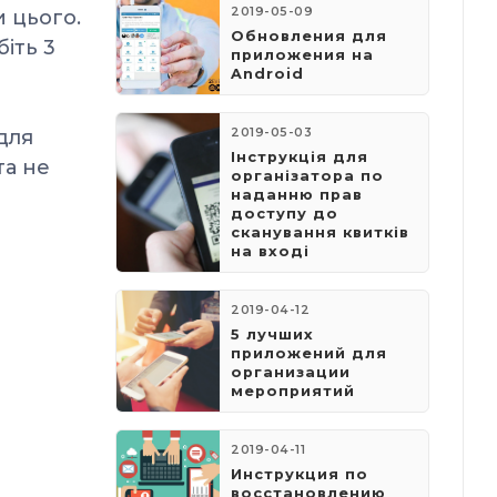
2019-05-09
и цього.
​Обновления для
біть 3
приложения на
Android
для
2019-05-03
​Інструкція для
та не
організатора по
наданню прав
доступу до
сканування квитків
на вході
2019-04-12
5 лучших
приложений для
организации
мероприятий
2019-04-11
Инструкция по
восстановлению