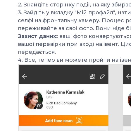
2. Знайдіть сторінку події, на яку зби
3. Зайдіть у вкладку "Мій профайл", нат
селфі на фронтальну камеру.
Процес ро
переживайте за свої фото. Вони ніде б
Захист даних:
ваші фото конвертуються
вашої перевірки при вході на івент. Ци
передається.
4. Все, тепер ви можете пройти на іве