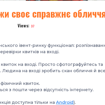
жи своє справжнє обличч
Views:
37
їнського івент-ринку
функціонал:
розпізнаван
еревірки квитків на вході.
и квиток на вході. Просто cфотографуйтесь та
. Людина на вході зробить скан обличчя й все
 фізичний квиток.
ься з пошти через відсутність інтернету.
нкція доступна тільки на
Android
).